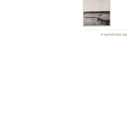
iepriekšējā la