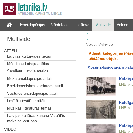
Enciklopēdijas
Vārdnīcas
Lasītava
Multivide
Valoda
Multivide
Meklēt: Multivide
ATTĒLI
Atlasīti kategorijas
Pilsē
Latvijas kultūrvides takas
atklātnes
objekti
Mūsdienu Latvija attēlos
Skatīt atlasīto attēlu gale
Sendienu Latvija attēlos
Meža enciklopēdijas attēli
Kuldīga
LNB bil
Enciklopēdiskās vārdnīcas attēli
Vēstures enciklopēdijas attēli
Lasītāju iesūtītie attēli
Kuldīga
LNB bil
Mūzikas literatūras tēmas
Latvijas kultūras kanona Vizuālās
mākslas vērtības
Kuldīga
VIDEO
LNB bil