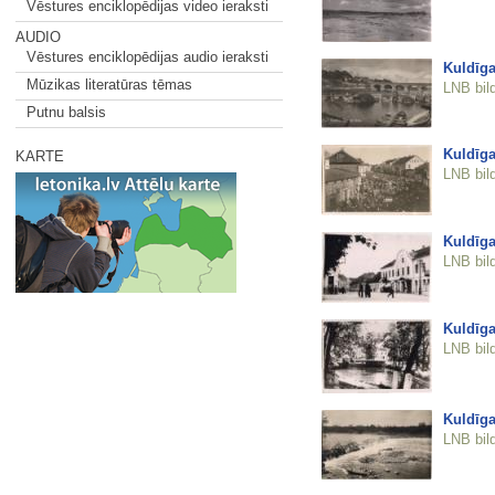
Vēstures enciklopēdijas video ieraksti
AUDIO
Vēstures enciklopēdijas audio ieraksti
Kuldīga
Mūzikas literatūras tēmas
LNB bil
Putnu balsis
Kuldīga
KARTE
LNB bil
Kuldīga
LNB bil
Kuldīga
LNB bil
Kuldīga
LNB bil