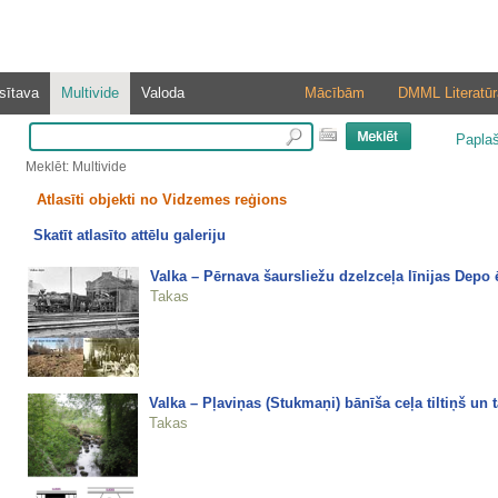
sītava
Multivide
Valoda
Mācībām
DMML Literatūr
Papla
Meklēt: Multivide
Atlasīti objekti no Vidzemes reģions
Skatīt atlasīto attēlu galeriju
Valka – Pērnava šaursliežu dzelzceļa līnijas Depo 
Takas
Valka – Pļaviņas (Stukmaņi) bānīša ceļa tiltiņš un 
Takas