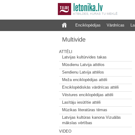
Enciklopēdijas
Vārdnīcas
La
Multivide
ATTĒLI
Latvijas kultūrvides takas
Mūsdienu Latvija attēlos
Sendienu Latvija attēlos
Meža enciklopēdijas attēli
Enciklopēdiskās vārdnīcas attēli
Vēstures enciklopēdijas attēli
Lasītāju iesūtītie attēli
Mūzikas literatūras tēmas
Latvijas kultūras kanona Vizuālās
mākslas vērtības
VIDEO