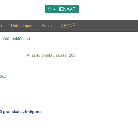
IENĀKT
a
Darba lapas
Skola
ABONĒ
šinātā meklēšana
Atlasīto objektu skaits:
280
ēka
tā grafiskais zīmējums