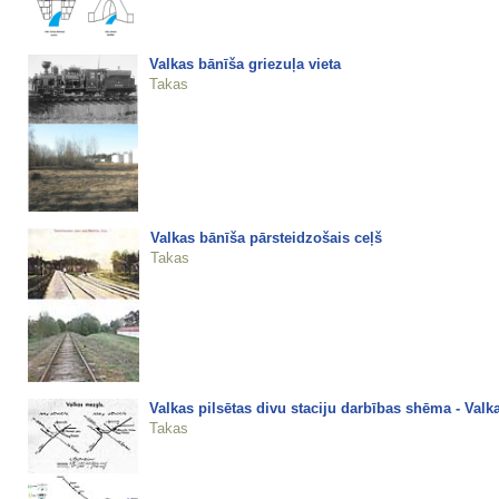
Valkas bānīša griezuļa vieta
Takas
Valkas bānīša pārsteidzošais ceļš
Takas
Valkas pilsētas divu staciju darbības shēma - Valka 
Takas