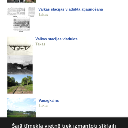
Valkas stacijas viadukta atjaunošana
Takas
Valkas stacijas viadukts
Takas
Vanagkalns
Takas
Šajā tīmekļa vietnē tiek izmantoti sīkfaili
Velnalas klintis un ala