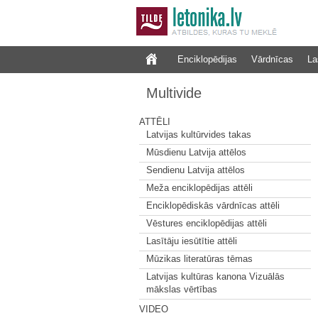
Enciklopēdijas
Vārdnīcas
La
Multivide
ATTĒLI
Latvijas kultūrvides takas
Mūsdienu Latvija attēlos
Sendienu Latvija attēlos
Meža enciklopēdijas attēli
Enciklopēdiskās vārdnīcas attēli
Vēstures enciklopēdijas attēli
Lasītāju iesūtītie attēli
Mūzikas literatūras tēmas
Latvijas kultūras kanona Vizuālās
mākslas vērtības
VIDEO