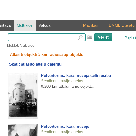
sītava
Multivide
Valoda
Mācībām
DMML Literatūr
Papla
Meklēt: Multivide
Atlasīti objekti 5 km rādiusā ap objektu
Skatīt atlasīto attēlu galeriju
Pulvertornis, kara muzeja celtniecība
Sendienu Latvija attēlos
0,200 km attālumā no objekta
Pulvertornis, kara muzejs
Sendienu Latvija attēlos