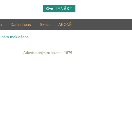
IENĀKT
a
Darba lapas
Skola
ABONĒ
šinātā meklēšana
Atlasīto objektu skaits:
1879