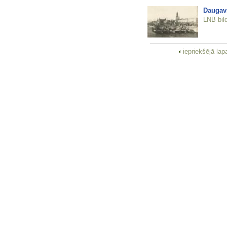
Daugav
LNB bil
iepriekšējā la