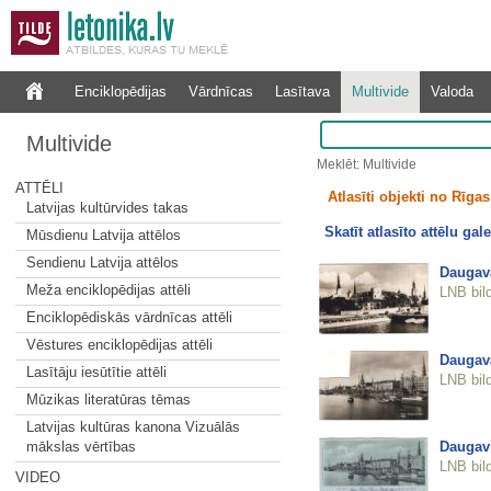
Enciklopēdijas
Vārdnīcas
Lasītava
Multivide
Valoda
Multivide
Meklēt: Multivide
ATTĒLI
Atlasīti objekti no Rīgas 
Latvijas kultūrvides takas
Skatīt atlasīto attēlu gale
Mūsdienu Latvija attēlos
Sendienu Latvija attēlos
Daugava
Meža enciklopēdijas attēli
LNB bil
Enciklopēdiskās vārdnīcas attēli
Vēstures enciklopēdijas attēli
Daugav
Lasītāju iesūtītie attēli
LNB bil
Mūzikas literatūras tēmas
Latvijas kultūras kanona Vizuālās
Daugav
mākslas vērtības
LNB bil
VIDEO