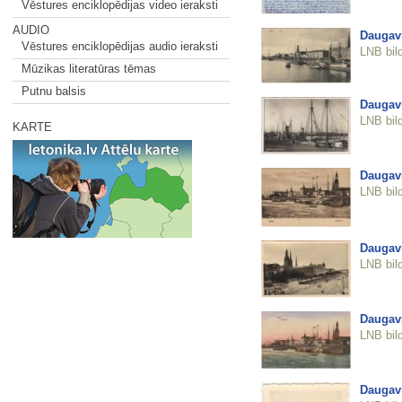
Vēstures enciklopēdijas video ieraksti
AUDIO
Daugav
Vēstures enciklopēdijas audio ieraksti
LNB bil
Mūzikas literatūras tēmas
Putnu balsis
Daugav
LNB bil
KARTE
Daugav
LNB bil
Daugav
LNB bil
Daugav
LNB bil
Daugav