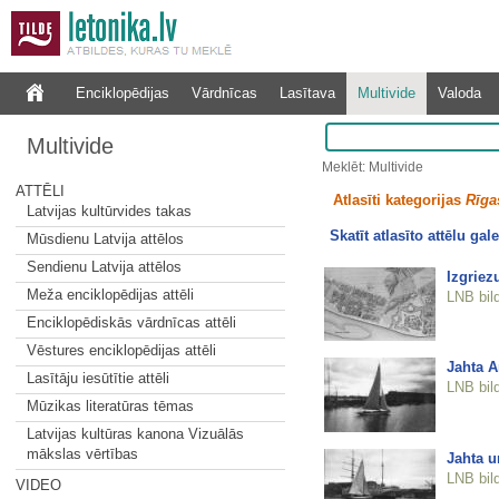
Enciklopēdijas
Vārdnīcas
Lasītava
Multivide
Valoda
Multivide
Meklēt: Multivide
ATTĒLI
Atlasīti kategorijas
Rīgas
Latvijas kultūrvides takas
Skatīt atlasīto attēlu gale
Mūsdienu Latvija attēlos
Sendienu Latvija attēlos
Izgriez
Meža enciklopēdijas attēli
LNB bil
Enciklopēdiskās vārdnīcas attēli
Vēstures enciklopēdijas attēli
Jahta A
Lasītāju iesūtītie attēli
LNB bil
Mūzikas literatūras tēmas
Latvijas kultūras kanona Vizuālās
mākslas vērtības
Jahta u
LNB bil
VIDEO