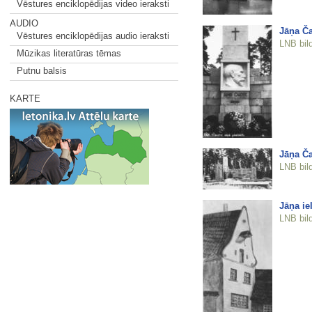
Vēstures enciklopēdijas video ieraksti
AUDIO
Jāņa Ča
Vēstures enciklopēdijas audio ieraksti
LNB bil
Mūzikas literatūras tēmas
Putnu balsis
KARTE
Jāņa Ča
LNB bil
Jāņa ie
LNB bil