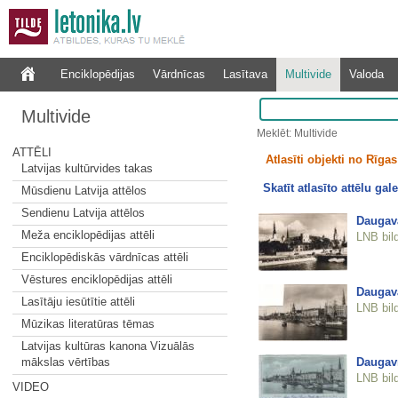
Enciklopēdijas
Vārdnīcas
Lasītava
Multivide
Valoda
Multivide
Meklēt: Multivide
ATTĒLI
Atlasīti objekti no Rīgas 
Latvijas kultūrvides takas
Skatīt atlasīto attēlu gale
Mūsdienu Latvija attēlos
Sendienu Latvija attēlos
Daugava
Meža enciklopēdijas attēli
LNB bil
Enciklopēdiskās vārdnīcas attēli
Vēstures enciklopēdijas attēli
Daugav
Lasītāju iesūtītie attēli
LNB bil
Mūzikas literatūras tēmas
Latvijas kultūras kanona Vizuālās
Daugav
mākslas vērtības
LNB bil
VIDEO