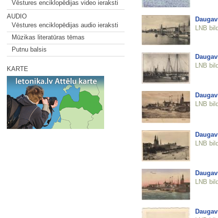
Vēstures enciklopēdijas video ieraksti
AUDIO
Daugav
Vēstures enciklopēdijas audio ieraksti
LNB bil
Mūzikas literatūras tēmas
Putnu balsis
Daugav
LNB bil
KARTE
Daugav
LNB bil
Daugav
LNB bil
Daugav
LNB bil
Daugav