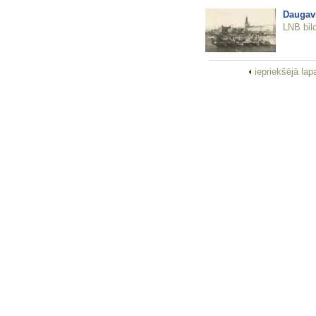
Daugav
LNB bil
iepriekšējā la