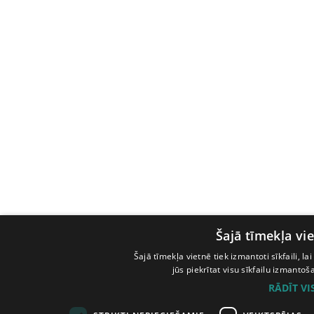
Šajā tīmekļa vie
Šajā tīmekļa vietnē tiek izmantoti sīkfaili, l
jūs piekrītat visu sīkfailu izmanto
RĀDĪT V