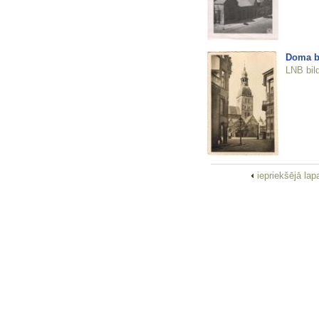
Doma b
LNB bil
iepriekšējā la