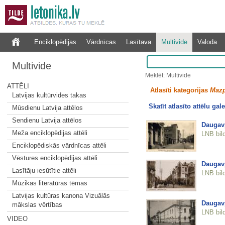
Enciklopēdijas
Vārdnīcas
Lasītava
Multivide
Valoda
Multivide
Meklēt: Multivide
ATTĒLI
Atlasīti kategorijas
Mazp
Latvijas kultūrvides takas
Skatīt atlasīto attēlu gale
Mūsdienu Latvija attēlos
Sendienu Latvija attēlos
Daugavp
Meža enciklopēdijas attēli
LNB bil
Enciklopēdiskās vārdnīcas attēli
Vēstures enciklopēdijas attēli
Daugavp
Lasītāju iesūtītie attēli
LNB bil
Mūzikas literatūras tēmas
Latvijas kultūras kanona Vizuālās
Daugavp
mākslas vērtības
LNB bil
VIDEO