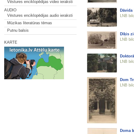
Vēstures enciklopēdijas video ieraksti
AUDIO
Dāvida 
Vēstures enciklopēdijas audio ieraksti
LNB bil
Mūzikas literatūras tēmas
Putnu balsis
Dīķis z
LNB bil
KARTE
Doktorā
LNB bil
Dom Tr
LNB bil
Doma b