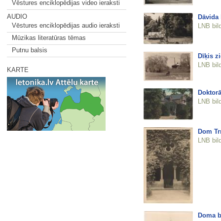
Vēstures enciklopēdijas video ieraksti
AUDIO
Dāvida 
Vēstures enciklopēdijas audio ieraksti
LNB bil
Mūzikas literatūras tēmas
Putnu balsis
Dīķis z
LNB bil
KARTE
Doktorā
LNB bil
Dom Tr
LNB bil
Doma b