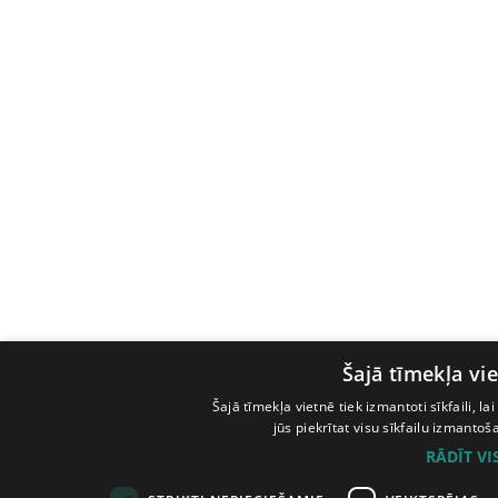
Šajā tīmekļa vie
Šajā tīmekļa vietnē tiek izmantoti sīkfaili, l
jūs piekrītat visu sīkfailu izmanto
RĀDĪT V