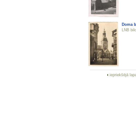
Doma b
LNB bil
iepriekšējā la