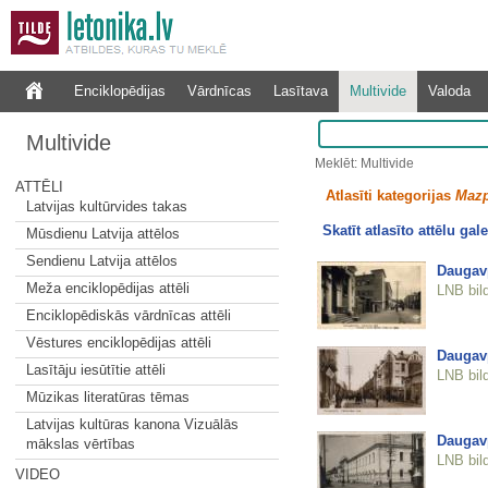
Enciklopēdijas
Vārdnīcas
Lasītava
Multivide
Valoda
Multivide
Meklēt: Multivide
ATTĒLI
Atlasīti kategorijas
Mazp
Latvijas kultūrvides takas
Skatīt atlasīto attēlu gale
Mūsdienu Latvija attēlos
Sendienu Latvija attēlos
Daugavp
Meža enciklopēdijas attēli
LNB bil
Enciklopēdiskās vārdnīcas attēli
Vēstures enciklopēdijas attēli
Daugavp
Lasītāju iesūtītie attēli
LNB bil
Mūzikas literatūras tēmas
Latvijas kultūras kanona Vizuālās
Daugavp
mākslas vērtības
LNB bil
VIDEO