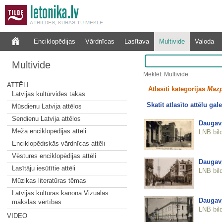
Enciklopēdijas
Vārdnīcas
Lasītava
Multivide
Valoda
Multivide
Meklēt: Multivide
ATTĒLI
Atlasīti kategorijas
Mazp
Latvijas kultūrvides takas
Skatīt atlasīto attēlu gale
Mūsdienu Latvija attēlos
Sendienu Latvija attēlos
Daugavp
Meža enciklopēdijas attēli
LNB bil
Enciklopēdiskās vārdnīcas attēli
Vēstures enciklopēdijas attēli
Daugavp
Lasītāju iesūtītie attēli
LNB bil
Mūzikas literatūras tēmas
Latvijas kultūras kanona Vizuālās
Daugavp
mākslas vērtības
LNB bil
VIDEO