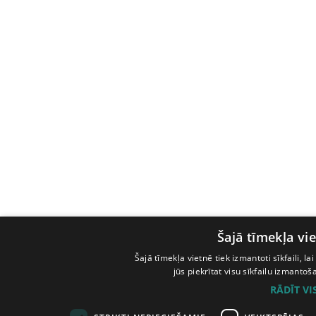
Šajā tīmekļa vie
Šajā tīmekļa vietnē tiek izmantoti sīkfaili, l
jūs piekrītat visu sīkfailu izmanto
RĀDĪT V