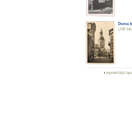
Doma b
LNB bil
iepriekšējā la