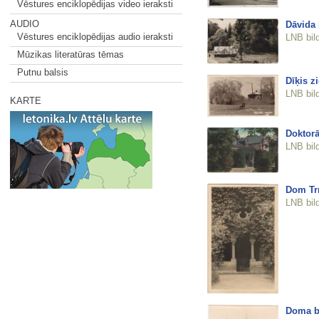
Vēstures enciklopēdijas video ieraksti
AUDIO
Dāvida 
Vēstures enciklopēdijas audio ieraksti
LNB bil
Mūzikas literatūras tēmas
Putnu balsis
Dīķis z
LNB bil
KARTE
Doktorā
LNB bil
Dom Tr
LNB bil
Doma b