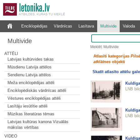
Enciklopēdijas
Vārdnīcas
Lasītava
Multivide
Valoda
Multivide
Meklēt: Multivide
ATTĒLI
Atlasīti kategorijas
Pilsē
Latvijas kultūrvides takas
atklātnes
objekti
Mūsdienu Latvija attēlos
Skatīt atlasīto attēlu gale
Sendienu Latvija attēlos
Meža enciklopēdijas attēli
Kuldīga
LNB bil
Enciklopēdiskās vārdnīcas attēli
Vēstures enciklopēdijas attēli
Lasītāju iesūtītie attēli
Kuldīga
Mūzikas literatūras tēmas
LNB bil
Latvijas kultūras kanona Vizuālās
mākslas vērtības
VIDEO
Kuldīga