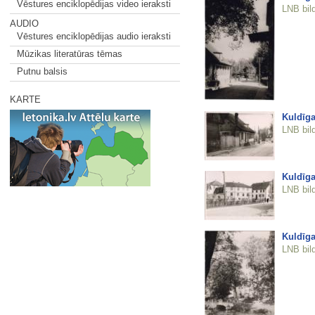
Vēstures enciklopēdijas video ieraksti
LNB bil
AUDIO
Vēstures enciklopēdijas audio ieraksti
Mūzikas literatūras tēmas
Putnu balsis
KARTE
Kuldīga
LNB bil
Kuldīga
LNB bil
Kuldīga
LNB bil