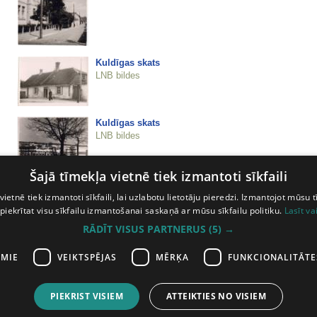
Kuldīgas skats
LNB bildes
Kuldīgas skats
LNB bildes
Šajā tīmekļa vietnē tiek izmantoti sīkfaili
Kuldīgas skats
LNB bildes
vietnē tiek izmantoti sīkfaili, lai uzlabotu lietotāju pieredzi. Izmantojot mūsu t
 piekrītat visu sīkfailu izmantošanai saskaņā ar mūsu sīkfailu politiku.
Lasīt va
RĀDĪT VISUS PARTNERUS
(5) →
Kuldīgas skats
LNB bildes
AMIE
VEIKTSPĒJAS
MĒRĶA
FUNKCIONALITĀTE
PIEKRIST VISIEM
ATTEIKTIES NO VISIEM
iepriekšējā lapa
10
11
12
13
14
15
16
17
18
19
20
21
22
2