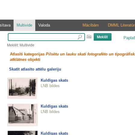
sītava
Multivide
Valoda
Mācībām
DMML Literatūr
Papla
Meklēt: Multivide
Atlasīti kategorijas
Pilsētu un lauku skati fotografēto un tipogrāfisk
atklātnes
objekti
Skatīt atlasīto attēlu galeriju
Kuldīgas skats
LNB bildes
Kuldīgas skats
LNB bildes
Kuldīgas skats