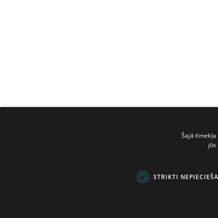
Šajā tīmekļa 
jūs
STRIKTI NEPIECIEŠ