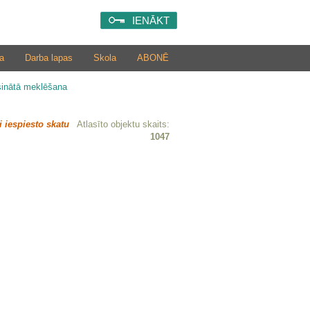
IENĀKT
a
Darba lapas
Skola
ABONĒ
šinātā meklēšana
i iespiesto skatu
Atlasīto objektu skaits:
1047