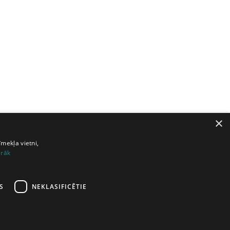
×
īmekļa vietni,
irāk
S
NEKLASIFICĒTIE
3
24
25
26
27
28
nākamā lapa