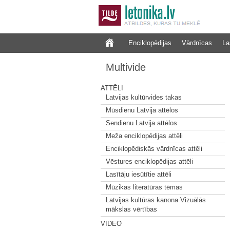
Enciklopēdijas
Vārdnīcas
La
Multivide
ATTĒLI
Latvijas kultūrvides takas
Mūsdienu Latvija attēlos
Sendienu Latvija attēlos
Meža enciklopēdijas attēli
Enciklopēdiskās vārdnīcas attēli
Vēstures enciklopēdijas attēli
Lasītāju iesūtītie attēli
Mūzikas literatūras tēmas
Latvijas kultūras kanona Vizuālās
mākslas vērtības
VIDEO