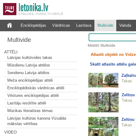
Enciklopēdijas
Vārdnīcas
Lasītava
Multivide
Valoda
Multivide
Meklēt: Multivide
ATTĒLI
Atlasīti objekti no Vid
Latvijas kultūrvides takas
Skatīt atlasīto attēlu gale
Mūsdienu Latvija attēlos
Sendienu Latvija attēlos
Zaļkaln
Meža enciklopēdijas attēli
Takas
Enciklopēdiskās vārdnīcas attēli
Zeltiņu
Vēstures enciklopēdijas attēli
Takas
Lasītāju iesūtītie attēli
Mūzikas literatūras tēmas
Latvijas kultūras kanona Vizuālās
Zeltiņu
mākslas vērtības
Takas
VIDEO