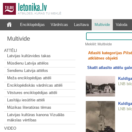
Enciklopēdijas
Vārdnīcas
Lasītava
Multivide
Valoda
Multivide
Meklēt: Multivide
ATTĒLI
Atlasīti kategorijas
Pilsē
Latvijas kultūrvides takas
atklātnes
objekti
Mūsdienu Latvija attēlos
Skatīt atlasīto attēlu gale
Sendienu Latvija attēlos
Meža enciklopēdijas attēli
Kuldīga
LNB bil
Enciklopēdiskās vārdnīcas attēli
Vēstures enciklopēdijas attēli
Lasītāju iesūtītie attēli
Kuldīga
Mūzikas literatūras tēmas
LNB bil
Latvijas kultūras kanona Vizuālās
mākslas vērtības
VIDEO