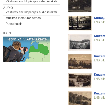
Vēstures enciklopēdijas video ieraksti
AUDIO
Vēstures enciklopēdijas audio ieraksti
Kūrmāj
Mūzikas literatūras tēmas
LNB bil
Putnu balsis
KARTE
Kurzeme
LNB bil
Kurzem
LNB bil
Kurzeme
LNB bil
Kurzeme
LNB bil