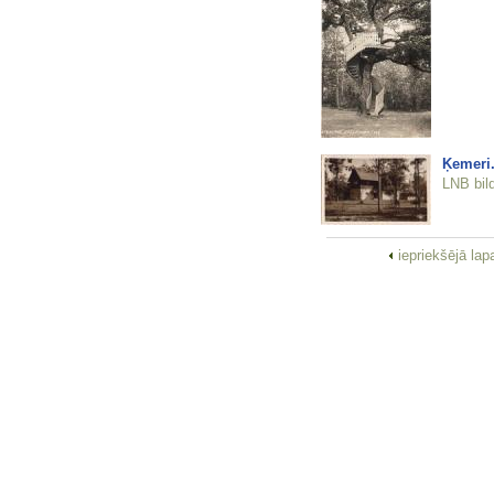
Ķemeri.
LNB bil
iepriekšējā la