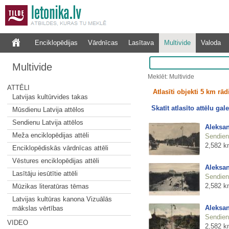
Enciklopēdijas
Vārdnīcas
Lasītava
Multivide
Valoda
Multivide
Meklēt: Multivide
ATTĒLI
Atlasīti objekti 5 km rā
Latvijas kultūrvides takas
Skatīt atlasīto attēlu gale
Mūsdienu Latvija attēlos
Sendienu Latvija attēlos
Aleksan
Meža enciklopēdijas attēli
Sendienu
2,582 k
Enciklopēdiskās vārdnīcas attēli
Vēstures enciklopēdijas attēli
Aleksan
Lasītāju iesūtītie attēli
Sendienu
2,582 k
Mūzikas literatūras tēmas
Latvijas kultūras kanona Vizuālās
Aleksan
mākslas vērtības
Sendienu
VIDEO
2,582 k