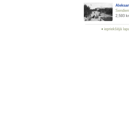
Aleksan
Sendienu
2,593 k
iepriekšējā la