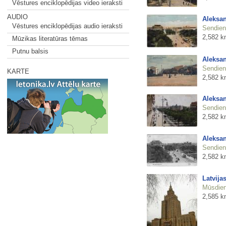
Vēstures enciklopēdijas video ieraksti
AUDIO
Aleksan
Vēstures enciklopēdijas audio ieraksti
Sendienu
2,582 k
Mūzikas literatūras tēmas
Putnu balsis
Aleksan
Sendienu
KARTE
2,582 k
Aleksan
Sendienu
2,582 k
Aleksan
Sendienu
2,582 k
Latvija
Mūsdienu
2,585 k