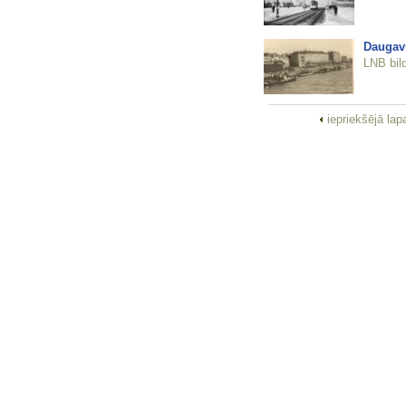
Daugavm
LNB bil
iepriekšējā la