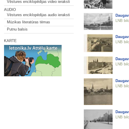
Vēstures enciklopēdijas video ieraksti
AUDIO
Vēstures enciklopēdijas audio ieraksti
Daugav
LNB bil
Mūzikas literatūras tēmas
Putnu balsis
Daugav
KARTE
LNB bil
Daugav
LNB bil
Daugav
LNB bil
Daugav
LNB bil