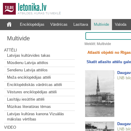
Enciklopēdijas
Vārdnīcas
Lasītava
Multivide
Valoda
Multivide
Meklēt: Multivide
ATTĒLI
Atlasīti objekti no Rīgas 
Latvijas kultūrvides takas
Skatīt atlasīto attēlu gale
Mūsdienu Latvija attēlos
Sendienu Latvija attēlos
Daugavm
Meža enciklopēdijas attēli
LNB bil
Enciklopēdiskās vārdnīcas attēli
Vēstures enciklopēdijas attēli
Lasītāju iesūtītie attēli
Mūzikas literatūras tēmas
Latvijas kultūras kanona Vizuālās
mākslas vērtības
Daugavm
VIDEO
LNB bil