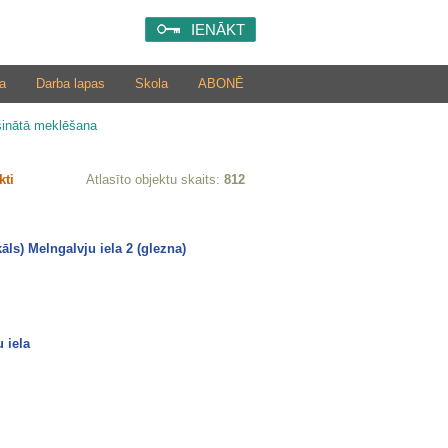
IENĀKT
a
Darba lapas
Skola
ABONĒ
šinātā meklēšana
kti
Atlasīto objektu skaits:
812
āls) Melngalvju iela 2 (glezna)
 iela