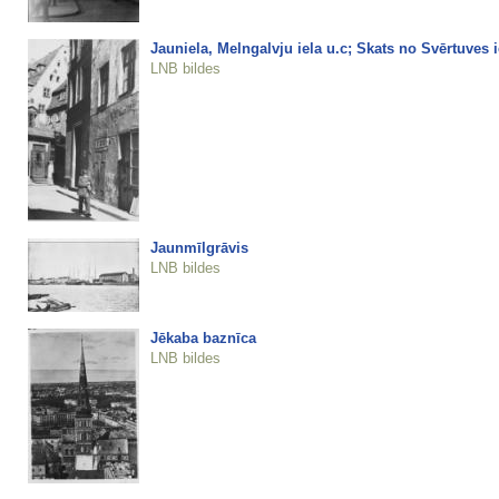
Jauniela, Melngalvju iela u.c; Skats no Svērtuves i
LNB bildes
Jaunmīlgrāvis
LNB bildes
Jēkaba baznīca
LNB bildes