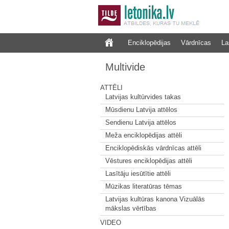
Enciklopēdijas
Vārdnīcas
La
Multivide
ATTĒLI
Latvijas kultūrvides takas
Mūsdienu Latvija attēlos
Sendienu Latvija attēlos
Meža enciklopēdijas attēli
Enciklopēdiskās vārdnīcas attēli
Vēstures enciklopēdijas attēli
Lasītāju iesūtītie attēli
Mūzikas literatūras tēmas
Latvijas kultūras kanona Vizuālās
mākslas vērtības
VIDEO