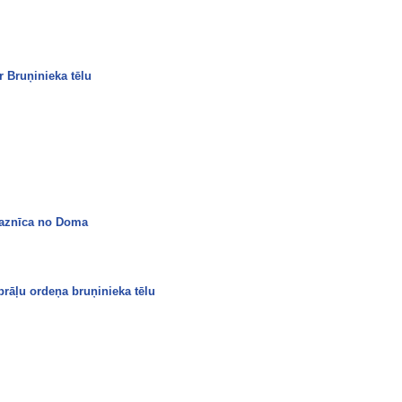
r Bruņinieka tēlu
baznīca no Doma
rāļu ordeņa bruņinieka tēlu