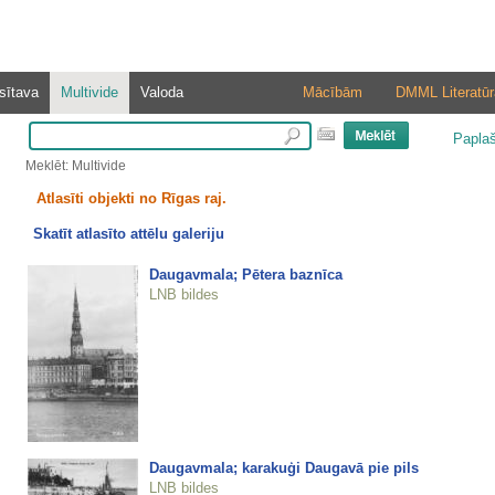
sītava
Multivide
Valoda
Mācībām
DMML Literatūr
Papla
Meklēt: Multivide
Atlasīti objekti no Rīgas raj.
Skatīt atlasīto attēlu galeriju
Daugavmala; Pētera baznīca
LNB bildes
Daugavmala; karakuģi Daugavā pie pils
LNB bildes