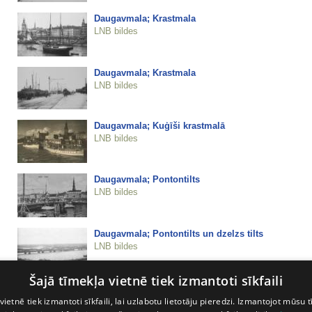
Daugavmala; Krastmala
LNB bildes
Daugavmala; Krastmala
LNB bildes
Daugavmala; Kuģīši krastmalā
LNB bildes
Daugavmala; Pontontilts
LNB bildes
Daugavmala; Pontontilts un dzelzs tilts
LNB bildes
Šajā tīmekļa vietnē tiek izmantoti sīkfaili
Daugavmala; Tramvajs pie pils ziemā
vietnē tiek izmantoti sīkfaili, lai uzlabotu lietotāju pieredzi. Izmantojot mūsu t
LNB bildes