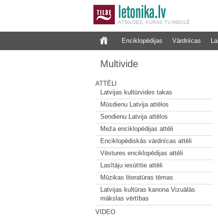
Enciklopēdijas
Vārdnīcas
La
Multivide
ATTĒLI
Latvijas kultūrvides takas
Mūsdienu Latvija attēlos
Sendienu Latvija attēlos
Meža enciklopēdijas attēli
Enciklopēdiskās vārdnīcas attēli
Vēstures enciklopēdijas attēli
Lasītāju iesūtītie attēli
Mūzikas literatūras tēmas
Latvijas kultūras kanona Vizuālās
mākslas vērtības
VIDEO