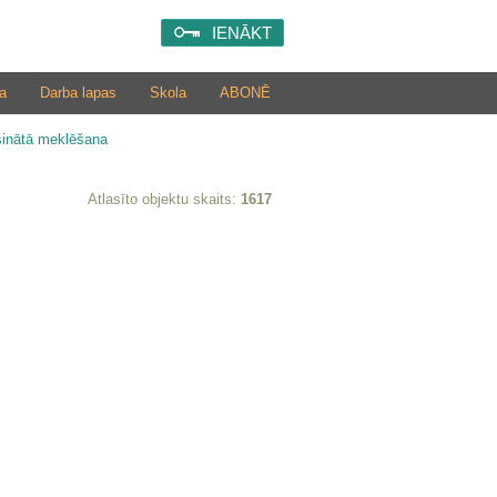
IENĀKT
a
Darba lapas
Skola
ABONĒ
šinātā meklēšana
Atlasīto objektu skaits:
1617