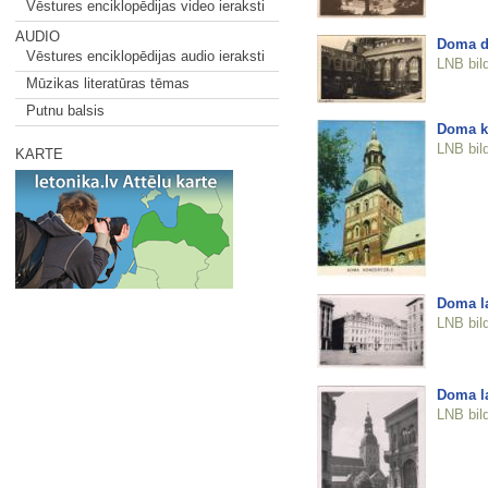
Vēstures enciklopēdijas video ieraksti
AUDIO
Doma d
Vēstures enciklopēdijas audio ieraksti
LNB bil
Mūzikas literatūras tēmas
Putnu balsis
Doma k
LNB bil
KARTE
Doma l
LNB bil
Doma l
LNB bil