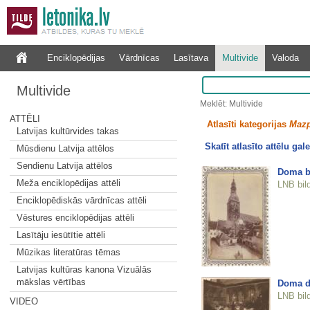
Enciklopēdijas
Vārdnīcas
Lasītava
Multivide
Valoda
Multivide
Meklēt: Multivide
ATTĒLI
Atlasīti kategorijas
Mazp
Latvijas kultūrvides takas
Skatīt atlasīto attēlu gale
Mūsdienu Latvija attēlos
Sendienu Latvija attēlos
Doma b
Meža enciklopēdijas attēli
LNB bil
Enciklopēdiskās vārdnīcas attēli
Vēstures enciklopēdijas attēli
Lasītāju iesūtītie attēli
Mūzikas literatūras tēmas
Latvijas kultūras kanona Vizuālās
mākslas vērtības
Doma d
LNB bil
VIDEO