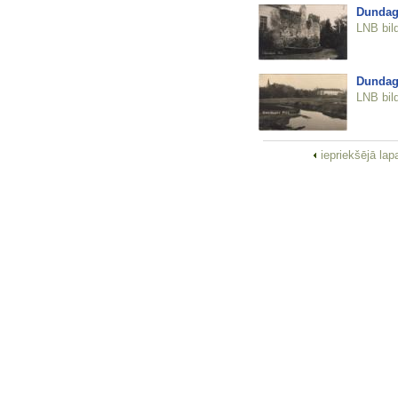
Dundaga
LNB bil
Dundag
LNB bil
iepriekšējā la