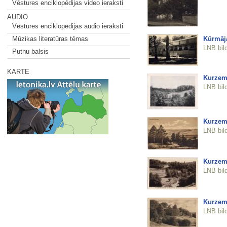
Vēstures enciklopēdijas video ieraksti
AUDIO
Vēstures enciklopēdijas audio ieraksti
Kūrmāj
Mūzikas literatūras tēmas
LNB bil
Putnu balsis
KARTE
Kurzeme
LNB bil
Kurzem
LNB bil
Kurzeme
LNB bil
Kurzeme
LNB bil