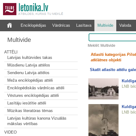
Enciklopēdijas
Vārdnīcas
Lasītava
Multivide
Valoda
Multivide
Meklēt: Multivide
ATTĒLI
Atlasīti kategorijas
Pilsē
Latvijas kultūrvides takas
atklātnes
objekti
Mūsdienu Latvija attēlos
Skatīt atlasīto attēlu gale
Sendienu Latvija attēlos
Meža enciklopēdijas attēli
Kuldīga
LNB bil
Enciklopēdiskās vārdnīcas attēli
Vēstures enciklopēdijas attēli
Lasītāju iesūtītie attēli
Kuldīga
Mūzikas literatūras tēmas
LNB bil
Latvijas kultūras kanona Vizuālās
mākslas vērtības
VIDEO