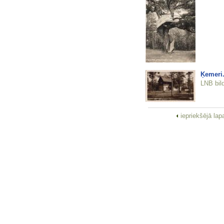
Ķemeri.
LNB bil
iepriekšējā la