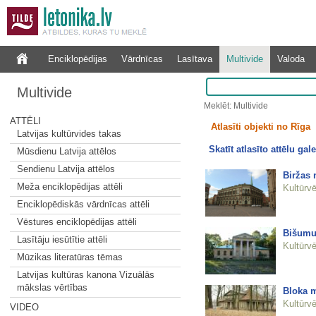
Enciklopēdijas
Vārdnīcas
Lasītava
Multivide
Valoda
Multivide
Meklēt: Multivide
ATTĒLI
Atlasīti objekti no Rīga
Latvijas kultūrvides takas
Skatīt atlasīto attēlu gale
Mūsdienu Latvija attēlos
Sendienu Latvija attēlos
Biržas
Meža enciklopēdijas attēli
Kultūrvē
Enciklopēdiskās vārdnīcas attēli
Vēstures enciklopēdijas attēli
Bišumu
Lasītāju iesūtītie attēli
Kultūrvē
Mūzikas literatūras tēmas
Latvijas kultūras kanona Vizuālās
mākslas vērtības
Bloka m
Kultūrvē
VIDEO