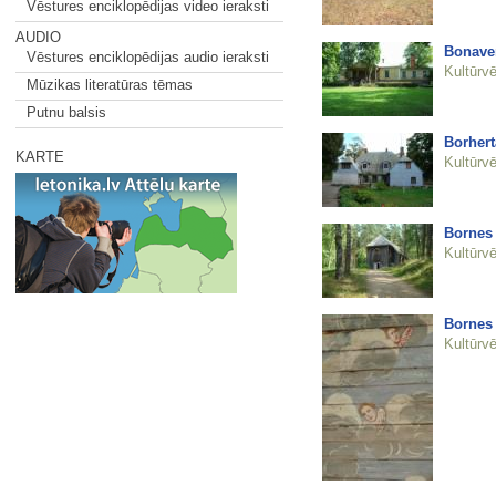
Vēstures enciklopēdijas video ieraksti
AUDIO
Bonaven
Vēstures enciklopēdijas audio ieraksti
Kultūrvē
Mūzikas literatūras tēmas
Putnu balsis
Borhert
KARTE
Kultūrvē
Bornes
Kultūrvē
Bornes
Kultūrvē