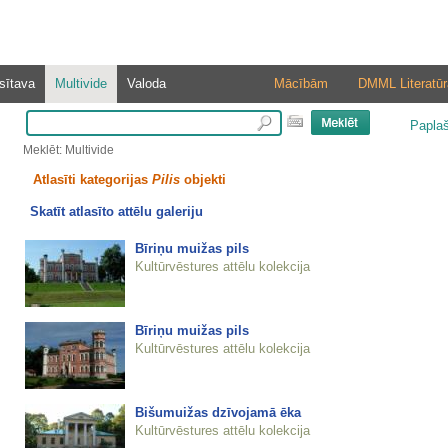
sītava
Multivide
Valoda
Mācībām
DMML Literatūr
Papla
Meklēt: Multivide
Atlasīti kategorijas
Pilis
objekti
Skatīt atlasīto attēlu galeriju
Bīriņu muižas pils
Kultūrvēstures attēlu kolekcija
Bīriņu muižas pils
Kultūrvēstures attēlu kolekcija
Bišumuižas dzīvojamā ēka
Kultūrvēstures attēlu kolekcija