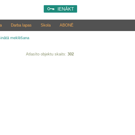
IENĀKT
a
Darba lapas
Skola
ABONĒ
šinātā meklēšana
Atlasīto objektu skaits:
302