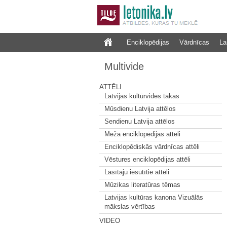
Enciklopēdijas
Vārdnīcas
La
Multivide
ATTĒLI
Latvijas kultūrvides takas
Mūsdienu Latvija attēlos
Sendienu Latvija attēlos
Meža enciklopēdijas attēli
Enciklopēdiskās vārdnīcas attēli
Vēstures enciklopēdijas attēli
Lasītāju iesūtītie attēli
Mūzikas literatūras tēmas
Latvijas kultūras kanona Vizuālās
mākslas vērtības
VIDEO