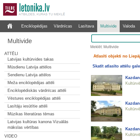
Enciklopēdijas
Vārdnīcas
Lasītava
Multivide
Valoda
Multivide
Meklēt: Multivide
ATTĒLI
Atlasīti objekti no Liepāj
Latvijas kultūrvides takas
Skatīt atlasīto attēlu gale
Mūsdienu Latvija attēlos
Sendienu Latvija attēlos
Kazdan
Meža enciklopēdijas attēli
Kultūrvē
Enciklopēdiskās vārdnīcas attēli
Vēstures enciklopēdijas attēli
Kazdan
Lasītāju iesūtītie attēli
Kultūrvē
Mūzikas literatūras tēmas
Latvijas kultūras kanona Vizuālās
mākslas vērtības
Kazdang
Kultūrvē
VIDEO