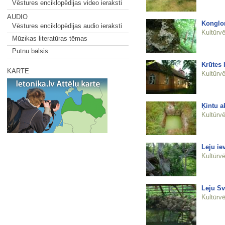
Vēstures enciklopēdijas video ieraksti
AUDIO
Konglo
Vēstures enciklopēdijas audio ieraksti
Kultūrvē
Mūzikas literatūras tēmas
Putnu balsis
Krūtes 
KARTE
Kultūrvē
Ķintu a
Kultūrvē
Leju ie
Kultūrvē
Leju Sv
Kultūrvē