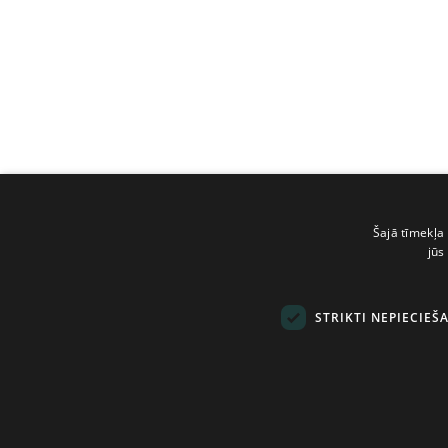
Šajā tīmekļa 
jūs
STRIKTI NEPIECIEŠ
© Tilde, 2026.
Visas tiesības aizsarg