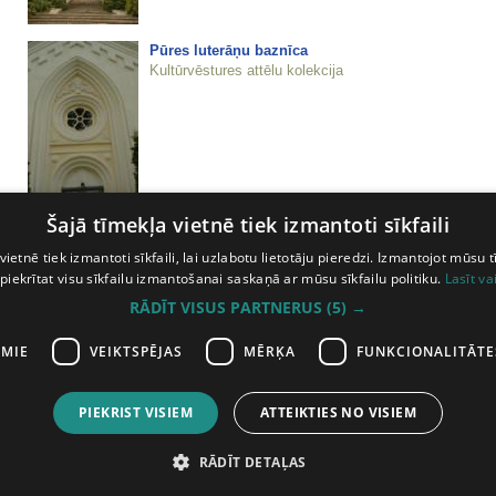
Pūres luterāņu baznīca
Kultūrvēstures attēlu kolekcija
Šajā tīmekļa vietnē tiek izmantoti sīkfaili
Pūres luterāņu baznīca
Kultūrvēstures attēlu kolekcija
vietnē tiek izmantoti sīkfaili, lai uzlabotu lietotāju pieredzi. Izmantojot mūsu t
 piekrītat visu sīkfailu izmantošanai saskaņā ar mūsu sīkfailu politiku.
Lasīt va
RĀDĪT VISUS PARTNERUS
(5) →
AMIE
VEIKTSPĒJAS
MĒRĶA
FUNKCIONALITĀTE
PIEKRIST VISIEM
ATTEIKTIES NO VISIEM
iepriekšējā lapa
1
2
3
4
5
nākam
RĀDĪT DETAĻAS
ātas
Abonē