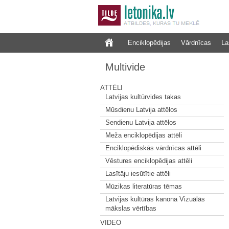
Enciklopēdijas
Vārdnīcas
La
Multivide
ATTĒLI
Latvijas kultūrvides takas
Mūsdienu Latvija attēlos
Sendienu Latvija attēlos
Meža enciklopēdijas attēli
Enciklopēdiskās vārdnīcas attēli
Vēstures enciklopēdijas attēli
Lasītāju iesūtītie attēli
Mūzikas literatūras tēmas
Latvijas kultūras kanona Vizuālās
mākslas vērtības
VIDEO