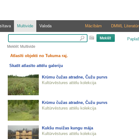
sītava
Multivide
Valoda
Mācībām
DMML Literatūr
Papla
Meklēt: Multivide
Atlasīti objekti no Tukuma raj.
Skatīt atlasīto attēlu galeriju
Krūmu čužas atradne, Čužu purvs
Kultūrvēstures attēlu kolekcija
Krūmu čužas atradne, Čužu purvs
Kultūrvēstures attēlu kolekcija
Kukšu muižas kungu māja
Kultūrvēstures attēlu kolekcija