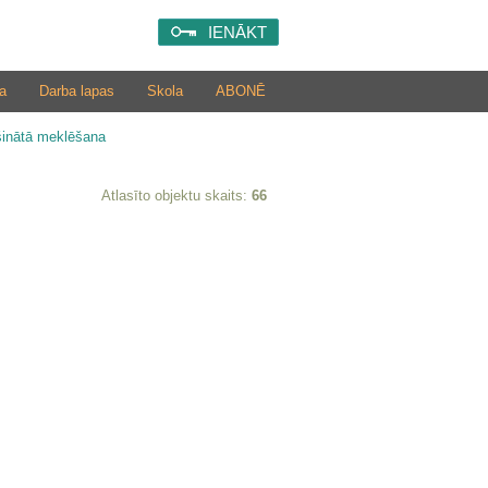
IENĀKT
a
Darba lapas
Skola
ABONĒ
šinātā meklēšana
Atlasīto objektu skaits:
66