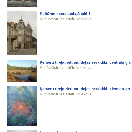
Kultūras nams Lielajā ielā 1
Kultūrvēstures attēlu kolekcija
Ķemeru tīreļa rietumu daļas sēra dīķi, centrālā gr
Kultūrvēstures attēlu kolekcija
Ķemeru tīreļa rietumu daļas sēra dīķi, ziemeļu gru
Kultūrvēstures attēlu kolekcija