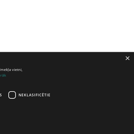
×
īmekļa vietni,
irāk
S
NEKLASIFICĒTIE
ā lapa
šana
|
Atbalsts
|
Lietošanas noteikumi