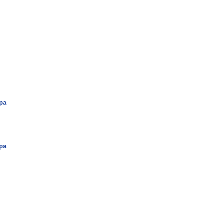
upa
pa