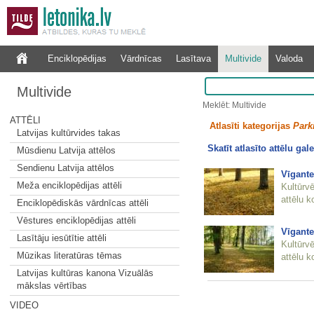
Enciklopēdijas
Vārdnīcas
Lasītava
Multivide
Valoda
Multivide
Meklēt: Multivide
ATTĒLI
Atlasīti kategorijas
Park
Latvijas kultūrvides takas
Skatīt atlasīto attēlu gale
Mūsdienu Latvija attēlos
Sendienu Latvija attēlos
Vīgante
Meža enciklopēdijas attēli
Kultūrv
attēlu k
Enciklopēdiskās vārdnīcas attēli
Vēstures enciklopēdijas attēli
Vīgante
Lasītāju iesūtītie attēli
Kultūrv
Mūzikas literatūras tēmas
attēlu k
Latvijas kultūras kanona Vizuālās
mākslas vērtības
VIDEO