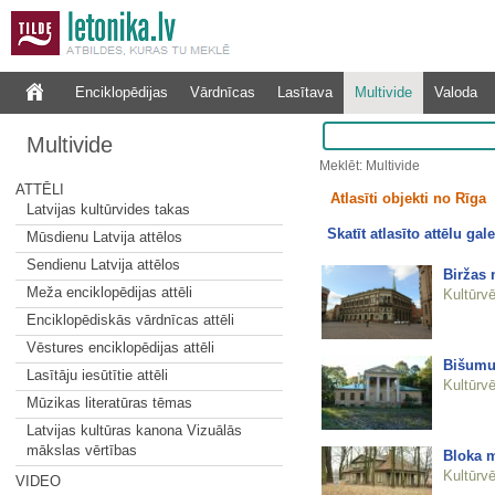
Enciklopēdijas
Vārdnīcas
Lasītava
Multivide
Valoda
Multivide
Meklēt: Multivide
ATTĒLI
Atlasīti objekti no Rīga
Latvijas kultūrvides takas
Skatīt atlasīto attēlu gale
Mūsdienu Latvija attēlos
Sendienu Latvija attēlos
Biržas
Meža enciklopēdijas attēli
Kultūrvē
Enciklopēdiskās vārdnīcas attēli
Vēstures enciklopēdijas attēli
Bišumu
Lasītāju iesūtītie attēli
Kultūrvē
Mūzikas literatūras tēmas
Latvijas kultūras kanona Vizuālās
mākslas vērtības
Bloka m
Kultūrvē
VIDEO