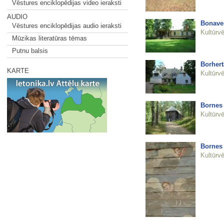
Vēstures enciklopēdijas video ieraksti
AUDIO
Bonaven
Vēstures enciklopēdijas audio ieraksti
Kultūrvē
Mūzikas literatūras tēmas
Putnu balsis
Borhert
KARTE
Kultūrvē
Bornes
Kultūrvē
Bornes
Kultūrvē