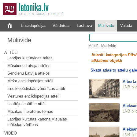
Enciklopēdijas
Vārdnīcas
Lasītava
Multivide
Valoda
Multivide
Meklēt: Multivide
ATTĒLI
Atlasīti kategorijas
Pilsē
Latvijas kultūrvides takas
atklātnes
objekti
Mūsdienu Latvija attēlos
Skatīt atlasīto attēlu gale
Sendienu Latvija attēlos
Meža enciklopēdijas attēli
Alberta 
LNB bil
Enciklopēdiskās vārdnīcas attēli
Vēstures enciklopēdijas attēli
Lasītāju iesūtītie attēli
Aleksan
LNB bil
Mūzikas literatūras tēmas
Latvijas kultūras kanona Vizuālās
mākslas vērtības
Aleksan
VIDEO
LNB bil