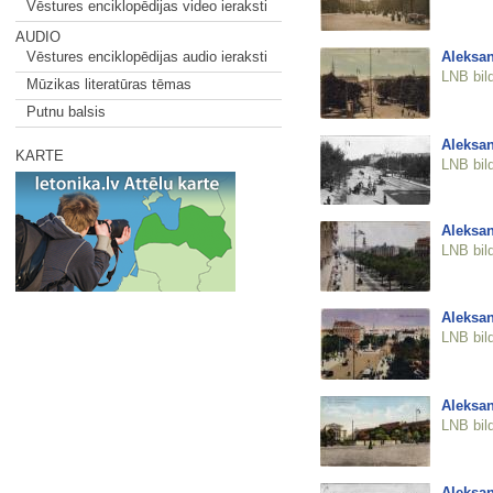
Vēstures enciklopēdijas video ieraksti
AUDIO
Aleksan
Vēstures enciklopēdijas audio ieraksti
LNB bil
Mūzikas literatūras tēmas
Putnu balsis
Aleksan
KARTE
LNB bil
Aleksan
LNB bil
Aleksan
LNB bil
Aleksan
LNB bil
Aleksan