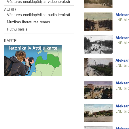
Vēstures enciklopēdijas video ieraksti
AUDIO
Aleksan
Vēstures enciklopēdijas audio ieraksti
LNB bil
Mūzikas literatūras tēmas
Putnu balsis
Aleksan
KARTE
LNB bil
Aleksan
LNB bil
Aleksan
LNB bil
Aleksan
LNB bil
Aleksan