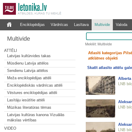
Enciklopēdijas
Vārdnīcas
Lasītava
Multivide
Valoda
Multivide
Meklēt: Multivide
ATTĒLI
Atlasīti kategorijas
Pilsē
Latvijas kultūrvides takas
atklātnes
objekti
Mūsdienu Latvija attēlos
Skatīt atlasīto attēlu gale
Sendienu Latvija attēlos
Meža enciklopēdijas attēli
Alberta 
LNB bil
Enciklopēdiskās vārdnīcas attēli
Vēstures enciklopēdijas attēli
Lasītāju iesūtītie attēli
Aleksan
LNB bil
Mūzikas literatūras tēmas
Latvijas kultūras kanona Vizuālās
mākslas vērtības
Aleksan
VIDEO
LNB bil