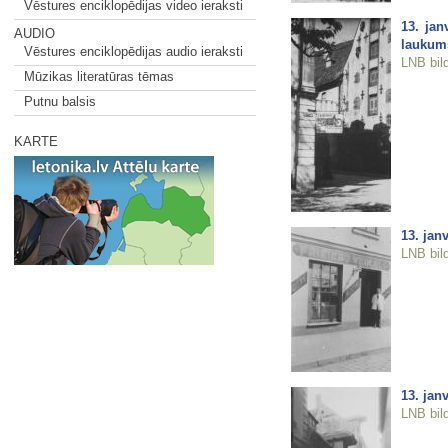
Vēstures enciklopēdijas video ieraksti
13. jan
AUDIO
laukum
Vēstures enciklopēdijas audio ieraksti
LNB bil
Mūzikas literatūras tēmas
Putnu balsis
KARTE
13. jan
LNB bil
13. jan
LNB bil