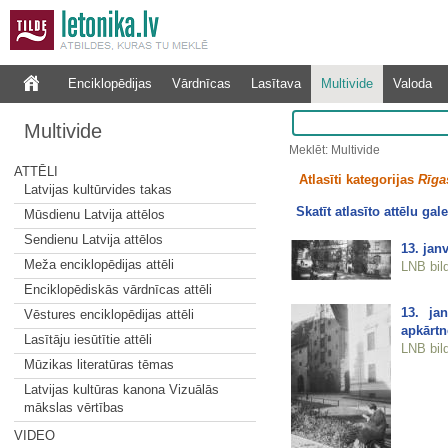
Enciklopēdijas
Vārdnīcas
Lasītava
Multivide
Valoda
Multivide
Meklēt: Multivide
ATTĒLI
Atlasīti kategorijas
Rīgas
Latvijas kultūrvides takas
Skatīt atlasīto attēlu gale
Mūsdienu Latvija attēlos
Sendienu Latvija attēlos
13. jan
Meža enciklopēdijas attēli
LNB bil
Enciklopēdiskās vārdnīcas attēli
13. ja
Vēstures enciklopēdijas attēli
apkārtn
Lasītāju iesūtītie attēli
LNB bil
Mūzikas literatūras tēmas
Latvijas kultūras kanona Vizuālās
mākslas vērtības
VIDEO