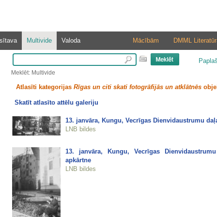
sītava
Multivide
Valoda
Mācībām
DMML Literatūr
Papla
Meklēt: Multivide
Atlasīti kategorijas
Rīgas un citi skati fotogrāfijās un atklātnēs
obje
Skatīt atlasīto attēlu galeriju
13. janvāra, Kungu, Vecrīgas Dienvidaustrumu daļa,
LNB bildes
13. janvāra, Kungu, Vecrīgas Dienvidaustrumu
apkārtne
LNB bildes