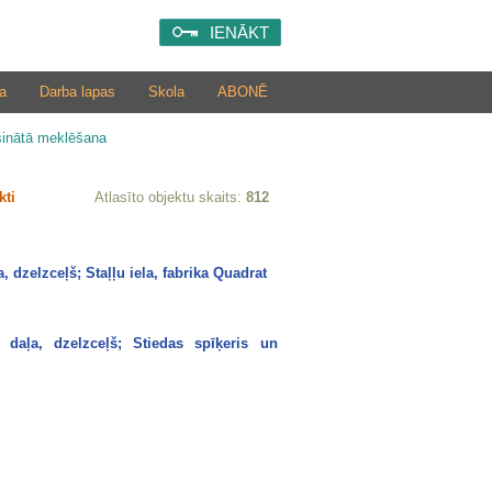
IENĀKT
a
Darba lapas
Skola
ABONĒ
šinātā meklēšana
kti
Atlasīto objektu skaits:
812
 dzelzceļš; Staļļu iela, fabrika Quadrat
 daļa, dzelzceļš; Stiedas spīķeris un