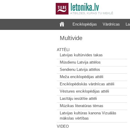
Enciklopēdijas
Vārdnīcas
La
Multivide
ATTĒLI
Latvijas kultūrvides takas
Mūsdienu Latvija attēlos
Sendienu Latvija attēlos
Meža enciklopēdijas attēli
Enciklopēdiskās vārdnīcas attēli
Vēstures enciklopēdijas attēli
Lasītāju iesūtītie attēli
Mūzikas literatūras tēmas
Latvijas kultūras kanona Vizuālās
mākslas vērtības
VIDEO