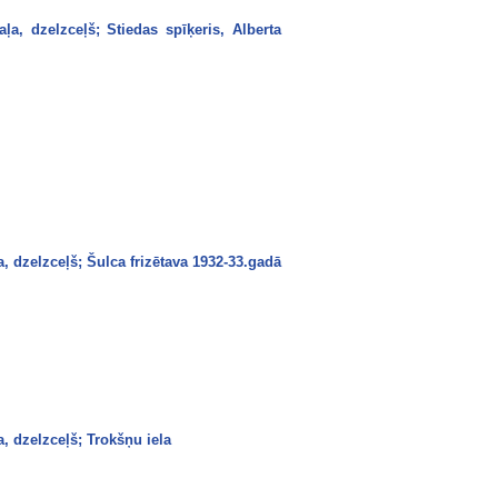
a, dzelzceļš; Stiedas spīķeris, Alberta
, dzelzceļš; Šulca frizētava 1932-33.gadā
, dzelzceļš; Trokšņu iela