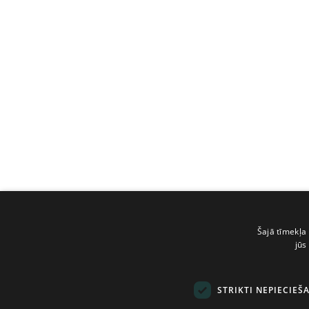
Šajā tīmekļa 
jūs
STRIKTI NEPIECIEŠ