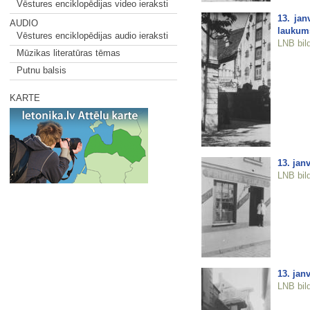
Vēstures enciklopēdijas video ieraksti
13. jan
AUDIO
laukum
Vēstures enciklopēdijas audio ieraksti
LNB bil
Mūzikas literatūras tēmas
Putnu balsis
KARTE
13. jan
LNB bil
13. jan
LNB bil