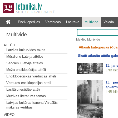
Enciklopēdijas
Vārdnīcas
Lasītava
Multivide
Valoda
Multivide
Meklēt: Multivide
ATTĒLI
Atlasīti kategorijas
Rīgas
Latvijas kultūrvides takas
Skatīt atlasīto attēlu gale
Mūsdienu Latvija attēlos
Sendienu Latvija attēlos
13. jan
Meža enciklopēdijas attēli
LNB bil
Enciklopēdiskās vārdnīcas attēli
13. ja
Vēstures enciklopēdijas attēli
apkārtn
Lasītāju iesūtītie attēli
LNB bil
Mūzikas literatūras tēmas
Latvijas kultūras kanona Vizuālās
mākslas vērtības
VIDEO