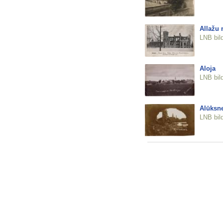
Allažu 
LNB bil
Aloja
LNB bil
Alūksn
LNB bil