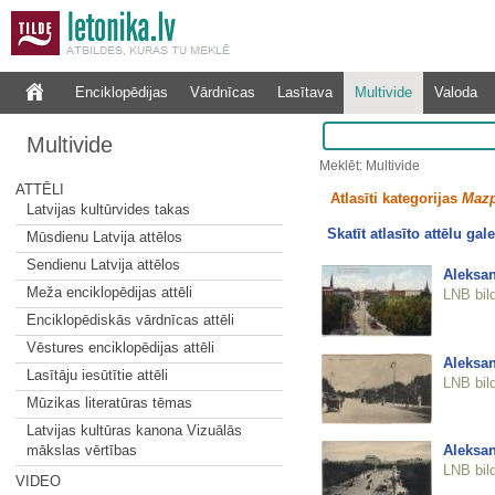
Enciklopēdijas
Vārdnīcas
Lasītava
Multivide
Valoda
Multivide
Meklēt: Multivide
ATTĒLI
Atlasīti kategorijas
Mazp
Latvijas kultūrvides takas
Skatīt atlasīto attēlu gale
Mūsdienu Latvija attēlos
Sendienu Latvija attēlos
Aleksan
Meža enciklopēdijas attēli
LNB bil
Enciklopēdiskās vārdnīcas attēli
Vēstures enciklopēdijas attēli
Aleksan
Lasītāju iesūtītie attēli
LNB bil
Mūzikas literatūras tēmas
Latvijas kultūras kanona Vizuālās
Aleksan
mākslas vērtības
LNB bil
VIDEO