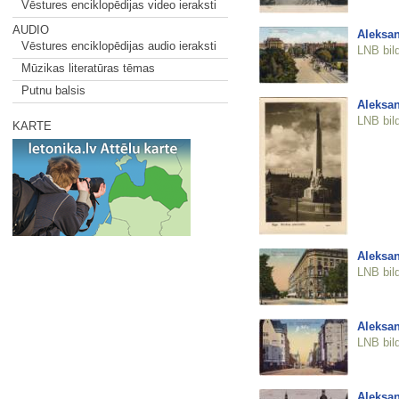
Vēstures enciklopēdijas video ieraksti
AUDIO
Aleksan
Vēstures enciklopēdijas audio ieraksti
LNB bil
Mūzikas literatūras tēmas
Putnu balsis
Aleksan
LNB bil
KARTE
Aleksan
LNB bil
Aleksan
LNB bil
Aleksan