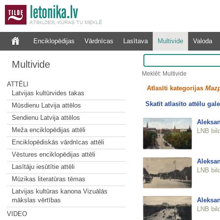
Enciklopēdijas
Vārdnīcas
Lasītava
Multivide
Valoda
Multivide
Meklēt: Multivide
ATTĒLI
Atlasīti kategorijas
Mazp
Latvijas kultūrvides takas
Skatīt atlasīto attēlu gale
Mūsdienu Latvija attēlos
Sendienu Latvija attēlos
Aleksan
Meža enciklopēdijas attēli
LNB bil
Enciklopēdiskās vārdnīcas attēli
Vēstures enciklopēdijas attēli
Aleksan
Lasītāju iesūtītie attēli
LNB bil
Mūzikas literatūras tēmas
Latvijas kultūras kanona Vizuālās
Aleksan
mākslas vērtības
LNB bil
VIDEO