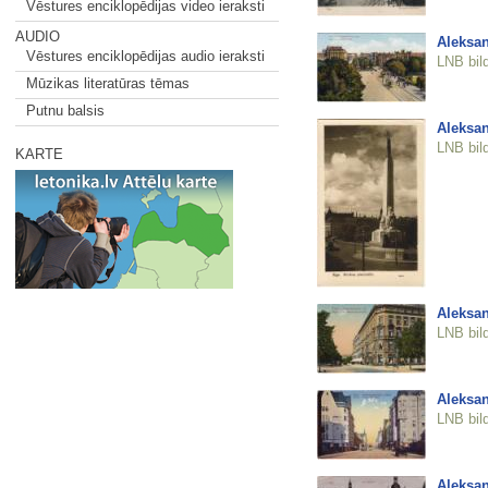
Vēstures enciklopēdijas video ieraksti
AUDIO
Aleksan
Vēstures enciklopēdijas audio ieraksti
LNB bil
Mūzikas literatūras tēmas
Putnu balsis
Aleksan
LNB bil
KARTE
Aleksan
LNB bil
Aleksan
LNB bil
Aleksan