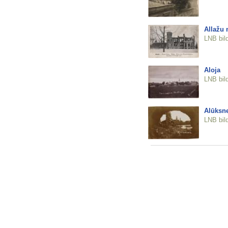
Allažu 
LNB bil
Aloja
LNB bil
Alūksn
LNB bil