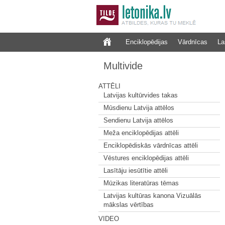
Enciklopēdijas
Vārdnīcas
La
Multivide
ATTĒLI
Latvijas kultūrvides takas
Mūsdienu Latvija attēlos
Sendienu Latvija attēlos
Meža enciklopēdijas attēli
Enciklopēdiskās vārdnīcas attēli
Vēstures enciklopēdijas attēli
Lasītāju iesūtītie attēli
Mūzikas literatūras tēmas
Latvijas kultūras kanona Vizuālās
mākslas vērtības
VIDEO