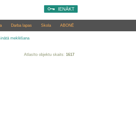
IENĀKT
a
Darba lapas
Skola
ABONĒ
šinātā meklēšana
Atlasīto objektu skaits:
1617