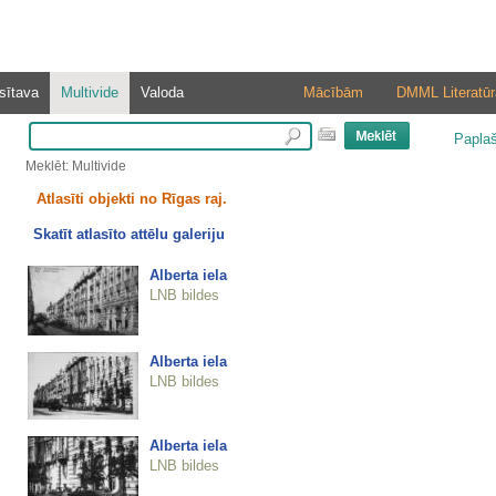
sītava
Multivide
Valoda
Mācībām
DMML Literatūr
Papla
Meklēt: Multivide
Atlasīti objekti no Rīgas raj.
Skatīt atlasīto attēlu galeriju
Alberta iela
LNB bildes
Alberta iela
LNB bildes
Alberta iela
LNB bildes