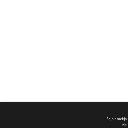
Šajā tīmekļa 
jūs