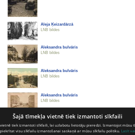
Aleja Ķeizardārzā
LNB bildes
Aleksandra bulvāris
LNB bildes
Aleksandra bulvāris
LNB bildes
Aleksandra bulvāris
LNB bildes
Šajā tīmekļa vietnē tiek izmantoti sīkfaili
Aleksandra bulvāris
vietnē tiek izmantoti sīkfaili, lai uzlabotu lietotāju pieredzi. Izmantojot mūsu t
LNB bildes
 piekrītat visu sīkfailu izmantošanai saskaņā ar mūsu sīkfailu politiku.
Lasīt va