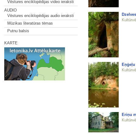
Vēstures enciklopēdijas video ieraksti
AUDIO
Dzelves
Vēstures enciklopēdijas audio ieraksti
Kultūrvē
Mūzikas literatūras tēmas
Putnu balsis
KARTE
Eņģeļu 
Kultūrvē
Eriņu 
Kultūrvē