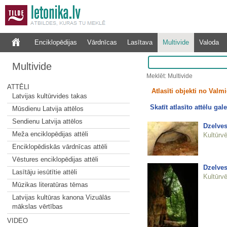
Enciklopēdijas
Vārdnīcas
Lasītava
Multivide
Valoda
Multivide
Meklēt: Multivide
ATTĒLI
Atlasīti objekti no Valmi
Latvijas kultūrvides takas
Skatīt atlasīto attēlu gale
Mūsdienu Latvija attēlos
Sendienu Latvija attēlos
Dzelves
Meža enciklopēdijas attēli
Kultūrvē
Enciklopēdiskās vārdnīcas attēli
Vēstures enciklopēdijas attēli
Dzelves
Lasītāju iesūtītie attēli
Kultūrvē
Mūzikas literatūras tēmas
Latvijas kultūras kanona Vizuālās
mākslas vērtības
VIDEO