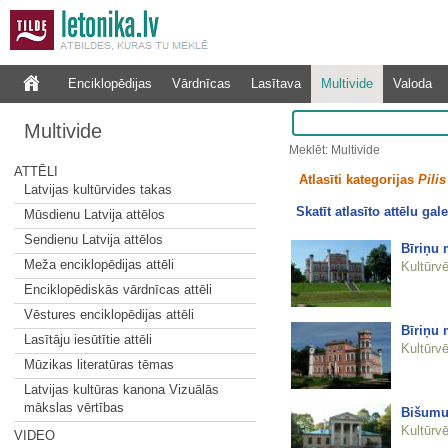
Enciklopēdijas
Vārdnīcas
Lasītava
Multivide
Valoda
Multivide
Meklēt: Multivide
ATTĒLI
Atlasīti kategorijas
Pilis
Latvijas kultūrvides takas
Skatīt atlasīto attēlu gale
Mūsdienu Latvija attēlos
Sendienu Latvija attēlos
Bīriņu 
Meža enciklopēdijas attēli
Kultūrvē
Enciklopēdiskās vārdnīcas attēli
Vēstures enciklopēdijas attēli
Bīriņu 
Lasītāju iesūtītie attēli
Kultūrvē
Mūzikas literatūras tēmas
Latvijas kultūras kanona Vizuālās
mākslas vērtības
Bišumu
Kultūrvē
VIDEO