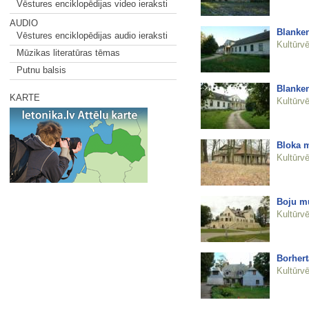
Vēstures enciklopēdijas video ieraksti
AUDIO
Blanke
Vēstures enciklopēdijas audio ieraksti
Kultūrvē
Mūzikas literatūras tēmas
Putnu balsis
Blanke
KARTE
Kultūrvē
Bloka m
Kultūrvē
Boju mu
Kultūrvē
Borhert
Kultūrvē