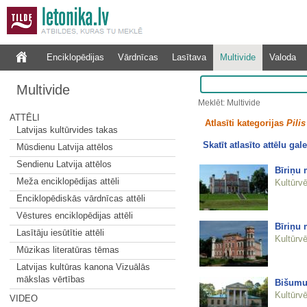
Enciklopēdijas
Vārdnīcas
Lasītava
Multivide
Valoda
Multivide
Meklēt: Multivide
ATTĒLI
Atlasīti kategorijas
Pilis
Latvijas kultūrvides takas
Skatīt atlasīto attēlu gale
Mūsdienu Latvija attēlos
Sendienu Latvija attēlos
Bīriņu 
Meža enciklopēdijas attēli
Kultūrvē
Enciklopēdiskās vārdnīcas attēli
Vēstures enciklopēdijas attēli
Bīriņu 
Lasītāju iesūtītie attēli
Kultūrvē
Mūzikas literatūras tēmas
Latvijas kultūras kanona Vizuālās
mākslas vērtības
Bišumu
Kultūrvē
VIDEO