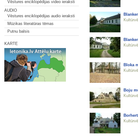
Vēstures enciklopēdijas video ieraksti
AUDIO
Blanke
Vēstures enciklopēdijas audio ieraksti
Kultūrvē
Mūzikas literatūras tēmas
Putnu balsis
Blanke
KARTE
Kultūrvē
Bloka m
Kultūrvē
Boju mu
Kultūrvē
Borhert
Kultūrvē