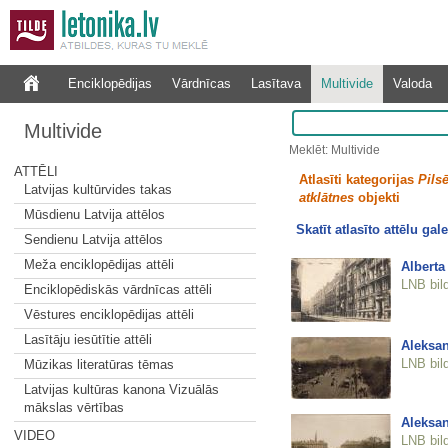
Enciklopēdijas
Vārdnīcas
Lasītava
Multivide
Valoda
Multivide
Meklēt: Multivide
ATTĒLI
Atlasīti kategorijas
Pilsē
Latvijas kultūrvides takas
atklātnes
objekti
Mūsdienu Latvija attēlos
Skatīt atlasīto attēlu gale
Sendienu Latvija attēlos
Meža enciklopēdijas attēli
Alberta 
LNB bil
Enciklopēdiskās vārdnīcas attēli
Vēstures enciklopēdijas attēli
Lasītāju iesūtītie attēli
Aleksan
LNB bil
Mūzikas literatūras tēmas
Latvijas kultūras kanona Vizuālās
mākslas vērtības
Aleksan
VIDEO
LNB bil