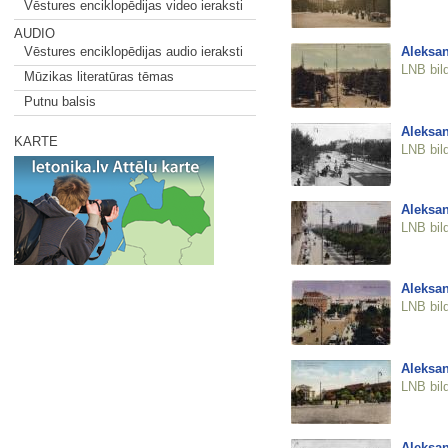
Vēstures enciklopēdijas video ieraksti
AUDIO
Aleksan
Vēstures enciklopēdijas audio ieraksti
LNB bil
Mūzikas literatūras tēmas
Putnu balsis
Aleksan
KARTE
LNB bil
Aleksan
LNB bil
Aleksan
LNB bil
Aleksan
LNB bil
Aleksan