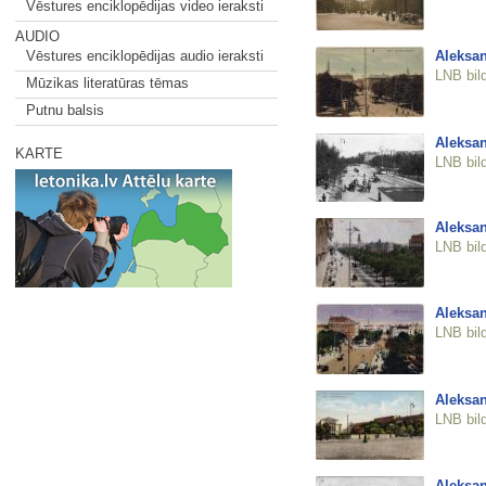
Vēstures enciklopēdijas video ieraksti
AUDIO
Aleksan
Vēstures enciklopēdijas audio ieraksti
LNB bil
Mūzikas literatūras tēmas
Putnu balsis
Aleksan
KARTE
LNB bil
Aleksan
LNB bil
Aleksan
LNB bil
Aleksan
LNB bil
Aleksan