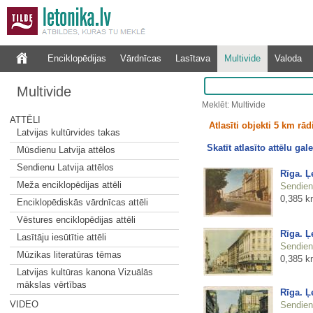
Enciklopēdijas
Vārdnīcas
Lasītava
Multivide
Valoda
Multivide
Meklēt: Multivide
ATTĒLI
Atlasīti objekti 5 km rā
Latvijas kultūrvides takas
Skatīt atlasīto attēlu gale
Mūsdienu Latvija attēlos
Sendienu Latvija attēlos
Rīga. Ļ
Meža enciklopēdijas attēli
Sendienu
0,385 k
Enciklopēdiskās vārdnīcas attēli
Vēstures enciklopēdijas attēli
Rīga. Ļ
Lasītāju iesūtītie attēli
Sendienu
Mūzikas literatūras tēmas
0,385 k
Latvijas kultūras kanona Vizuālās
mākslas vērtības
Rīga. Ļ
VIDEO
Sendienu