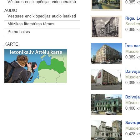
Vēstures enciklopēdijas video ieraksti
0,385 k
AUDIO
Vēstures enciklopēdijas audio ieraksti
Rīga. Ļ
Sendienu
Mūzikas literatūras tēmas
0,385 k
Putnu balsis
KARTE
Īres na
Mūsdienu
0,389 k
Dzīvoja
Mūsdienu
0,395 k
Dzīvoja
Mūsdienu
0,406 k
Savrupm
Mūsdienu
0,428 k