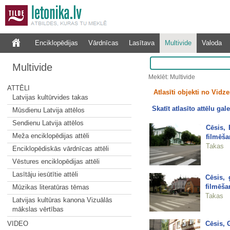
Enciklopēdijas
Vārdnīcas
Lasītava
Multivide
Valoda
Multivide
Meklēt: Multivide
ATTĒLI
Atlasīti objekti no Vid
Latvijas kultūrvides takas
Skatīt atlasīto attēlu gale
Mūsdienu Latvija attēlos
Sendienu Latvija attēlos
Cēsis, 
Meža enciklopēdijas attēli
filmēša
Takas
Enciklopēdiskās vārdnīcas attēli
Vēstures enciklopēdijas attēli
Lasītāju iesūtītie attēli
Cēsis, 
filmēša
Mūzikas literatūras tēmas
Takas
Latvijas kultūras kanona Vizuālās
mākslas vērtības
Cēsis, 
VIDEO