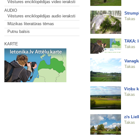
Vēstures enciklopēdijas video ieraksti
AUDIO
Strump
Vēstures enciklopēdijas audio ieraksti
Takas
Mūzikas literatūras tēmas
Putnu balsis
TAKA: I
KARTE
Takas
Vanagk
Takas
Viņķu k
Takas
z/s Lie
Takas