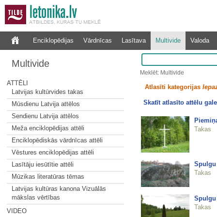
Enciklopēdijas
Vārdnīcas
Lasītava
Multivide
Valoda
Multivide
Meklēt: Multivide
ATTĒLI
Atlasīti kategorijas
Iepa
Latvijas kultūrvides takas
Skatīt atlasīto attēlu gale
Mūsdienu Latvija attēlos
Sendienu Latvija attēlos
Piemiņa
Meža enciklopēdijas attēli
Takas
Enciklopēdiskās vārdnīcas attēli
Vēstures enciklopēdijas attēli
Spulgu
Lasītāju iesūtītie attēli
Takas
Mūzikas literatūras tēmas
Latvijas kultūras kanona Vizuālās
mākslas vērtības
Spulgu 
Takas
VIDEO