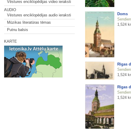
Vēstures enciklopēdijas video ieraksti
AUDIO
Doms
Vēstures enciklopēdijas audio ieraksti
Sendienu
Mūzikas literatūras tēmas
1,524 k
Putnu balsis
KARTE
Rīgas 
Sendienu
1,524 k
Rīgas 
Sendienu
1,524 k