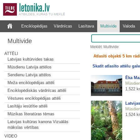
Enciklopēdijas
Vārdnīcas
Lasītava
Multivide
Valoda
Multivide
Meklēt: Multivide
ATTĒLI
Atlasīti objekti 5 km rā
Latvijas kultūrvides takas
Skatīt atlasīto attēlu gale
Mūsdienu Latvija attēlos
Sendienu Latvija attēlos
Ēka Maz
Meža enciklopēdijas attēli
Mūsdienu
1,522 k
Enciklopēdiskās vārdnīcas attēli
Vēstures enciklopēdijas attēli
Latvija
Lasītāju iesūtītie attēli
Mūsdienu
Mūzikas literatūras tēmas
1,524 k
Latvijas kultūras kanona Vizuālās
mākslas vērtības
VIDEO