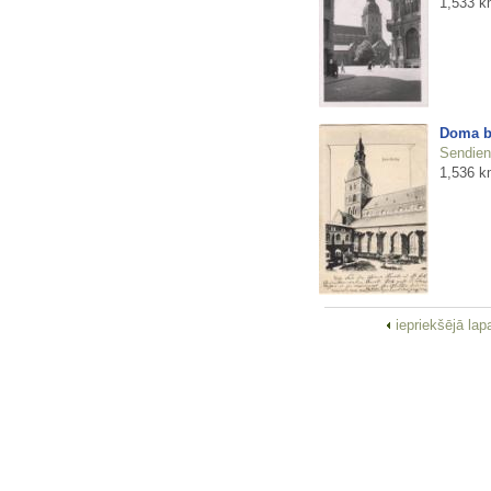
1,533 k
Doma b
Sendienu
1,536 k
iepriekšējā la