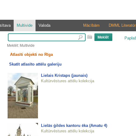
sītava
Multivide
Valoda
Mācībām
DMML Literatūr
Papla
Meklēt: Multivide
Atlasīti objekti no Rīga
Skatīt atlasīto attēlu galeriju
Lielais Kristaps (jaunais)
Kultūrvēstures attēlu kolekcija
Lielās ģildes kantoru ēka (Amatu 4)
Kultūrvēstures attēlu kolekcija