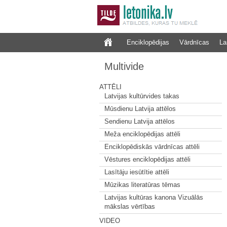
Enciklopēdijas
Vārdnīcas
La
Multivide
ATTĒLI
Latvijas kultūrvides takas
Mūsdienu Latvija attēlos
Sendienu Latvija attēlos
Meža enciklopēdijas attēli
Enciklopēdiskās vārdnīcas attēli
Vēstures enciklopēdijas attēli
Lasītāju iesūtītie attēli
Mūzikas literatūras tēmas
Latvijas kultūras kanona Vizuālās
mākslas vērtības
VIDEO