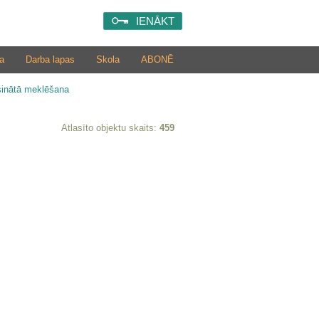
IENĀKT
a
Darba lapas
Skola
ABONĒ
šinātā meklēšana
Atlasīto objektu skaits:
459