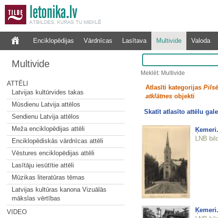
Enciklopēdijas
Vārdnīcas
Lasītava
Multivide
Valoda
Multivide
Meklēt: Multivide
ATTĒLI
Atlasīti kategorijas
Pilsē
Latvijas kultūrvides takas
atklātnes
objekti
Mūsdienu Latvija attēlos
Skatīt atlasīto attēlu gale
Sendienu Latvija attēlos
Meža enciklopēdijas attēli
Ķemeri.
LNB bil
Enciklopēdiskās vārdnīcas attēli
Vēstures enciklopēdijas attēli
Lasītāju iesūtītie attēli
Mūzikas literatūras tēmas
Latvijas kultūras kanona Vizuālās
mākslas vērtības
Ķemeri.
VIDEO