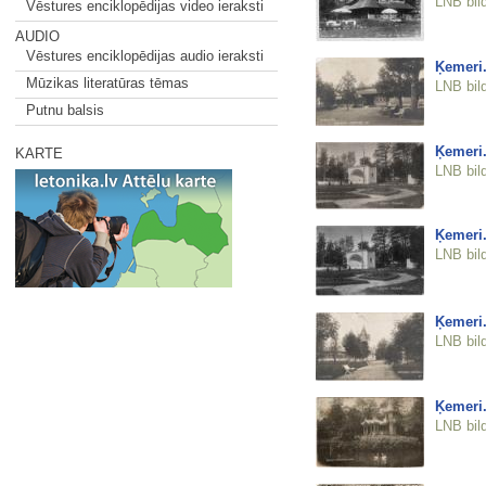
LNB bil
Vēstures enciklopēdijas video ieraksti
AUDIO
Vēstures enciklopēdijas audio ieraksti
Ķemeri
Mūzikas literatūras tēmas
LNB bil
Putnu balsis
Ķemeri.
KARTE
LNB bil
Ķemeri.
LNB bil
Ķemeri.
LNB bil
Ķemeri.
LNB bil