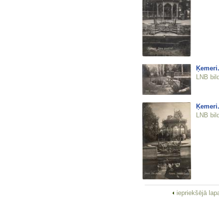
Ķemeri.
LNB bil
Ķemeri.
LNB bil
iepriekšējā la