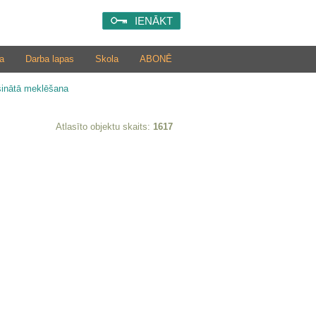
IENĀKT
a
Darba lapas
Skola
ABONĒ
šinātā meklēšana
Atlasīto objektu skaits:
1617