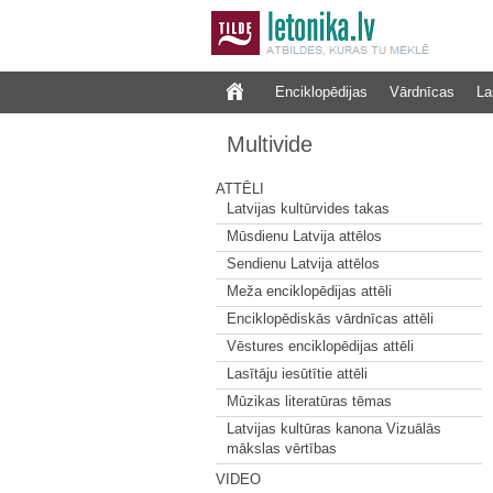
Enciklopēdijas
Vārdnīcas
La
Multivide
ATTĒLI
Latvijas kultūrvides takas
Mūsdienu Latvija attēlos
Sendienu Latvija attēlos
Meža enciklopēdijas attēli
Enciklopēdiskās vārdnīcas attēli
Vēstures enciklopēdijas attēli
Lasītāju iesūtītie attēli
Mūzikas literatūras tēmas
Latvijas kultūras kanona Vizuālās
mākslas vērtības
VIDEO