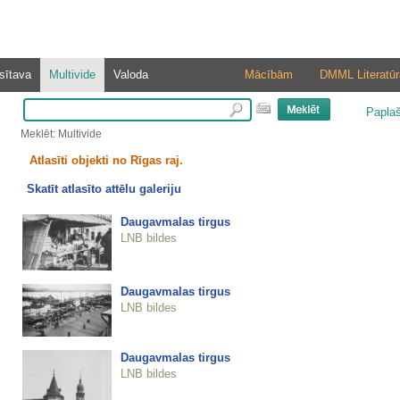
sītava
Multivide
Valoda
Mācībām
DMML Literatūr
Papla
Meklēt: Multivide
Atlasīti objekti no Rīgas raj.
Skatīt atlasīto attēlu galeriju
Daugavmalas tirgus
LNB bildes
Daugavmalas tirgus
LNB bildes
Daugavmalas tirgus
LNB bildes