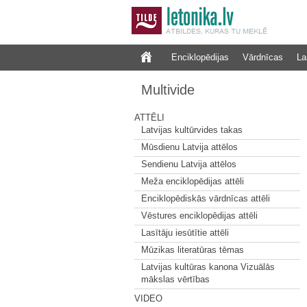
Enciklopēdijas
Vārdnīcas
La
Multivide
ATTĒLI
Latvijas kultūrvides takas
Mūsdienu Latvija attēlos
Sendienu Latvija attēlos
Meža enciklopēdijas attēli
Enciklopēdiskās vārdnīcas attēli
Vēstures enciklopēdijas attēli
Lasītāju iesūtītie attēli
Mūzikas literatūras tēmas
Latvijas kultūras kanona Vizuālās
mākslas vērtības
VIDEO