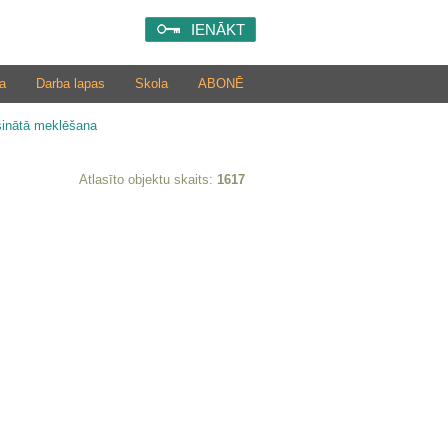
IENĀKT
a
Darba lapas
Skola
ABONĒ
šinātā meklēšana
Atlasīto objektu skaits:
1617