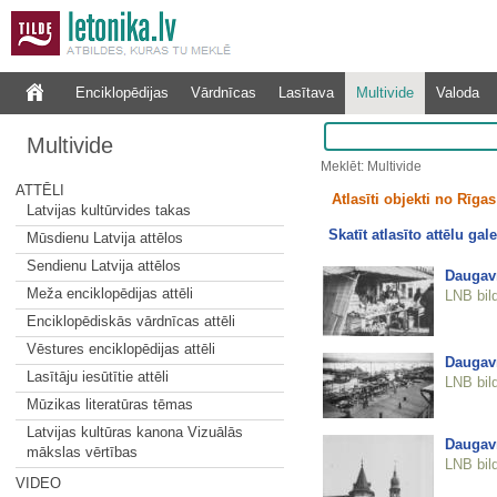
Enciklopēdijas
Vārdnīcas
Lasītava
Multivide
Valoda
Multivide
Meklēt: Multivide
ATTĒLI
Atlasīti objekti no Rīgas 
Latvijas kultūrvides takas
Skatīt atlasīto attēlu gale
Mūsdienu Latvija attēlos
Sendienu Latvija attēlos
Daugav
Meža enciklopēdijas attēli
LNB bil
Enciklopēdiskās vārdnīcas attēli
Vēstures enciklopēdijas attēli
Daugav
Lasītāju iesūtītie attēli
LNB bil
Mūzikas literatūras tēmas
Latvijas kultūras kanona Vizuālās
Daugav
mākslas vērtības
LNB bil
VIDEO