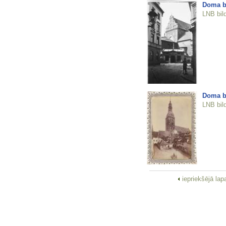
Doma ba
LNB bil
Doma b
LNB bil
iepriekšējā la