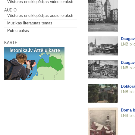
Vēstures enciklopēdijas video ieraksti
AUDIO
Vēstures enciklopēdijas audio ieraksti
Mūzikas literatūras tēmas
Putnu balsis
Daugavm
KARTE
LNB bil
Daugavm
LNB bil
Doktorā
LNB bil
Doma b
LNB bil