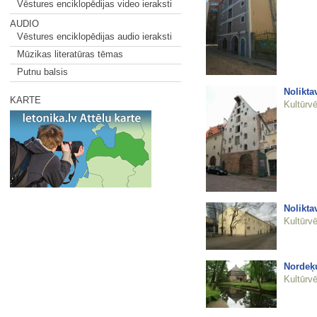
Vēstures enciklopēdijas video ieraksti
AUDIO
Vēstures enciklopēdijas audio ieraksti
Mūzikas literatūras tēmas
Putnu balsis
Nolikta
KARTE
Kultūrvē
Nolikta
Kultūrvē
Nordeķ
Kultūrvē