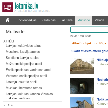
Enciklopēdijas
Vārdnīcas
Lasītava
Multivide
Valoda
Multivide
Meklēt: Multivide
ATTĒLI
Atlasīti objekti no Rīga
Latvijas kultūrvides takas
Skatīt atlasīto attēlu gale
Mūsdienu Latvija attēlos
Sendienu Latvija attēlos
Nikolaj
Meža enciklopēdijas attēli
Kultūrvē
Enciklopēdiskās vārdnīcas attēli
Vēstures enciklopēdijas attēli
Nocieti
Lasītāju iesūtītie attēli
Kultūrvē
Mūzikas literatūras tēmas
Latvijas kultūras kanona Vizuālās
mākslas vērtības
Nolikta
Kultūrvē
VIDEO