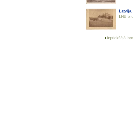
Latvija
LNB bil
iepriekšējā la