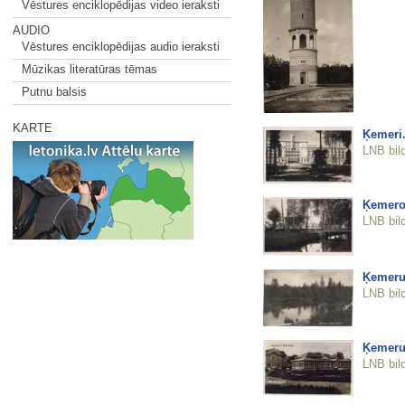
Vēstures enciklopēdijas video ieraksti
AUDIO
Vēstures enciklopēdijas audio ieraksti
Mūzikas literatūras tēmas
Putnu balsis
KARTE
Ķemeri.
LNB bil
Ķemeros
LNB bil
Ķemeru
LNB bil
Ķemeru
LNB bil