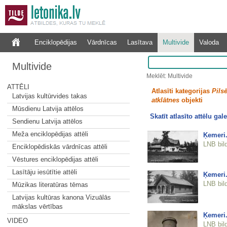
Enciklopēdijas
Vārdnīcas
Lasītava
Multivide
Valoda
Multivide
Meklēt: Multivide
ATTĒLI
Atlasīti kategorijas
Pilsē
Latvijas kultūrvides takas
atklātnes
objekti
Mūsdienu Latvija attēlos
Skatīt atlasīto attēlu gale
Sendienu Latvija attēlos
Meža enciklopēdijas attēli
Ķemeri.
LNB bil
Enciklopēdiskās vārdnīcas attēli
Vēstures enciklopēdijas attēli
Lasītāju iesūtītie attēli
Ķemeri.
LNB bil
Mūzikas literatūras tēmas
Latvijas kultūras kanona Vizuālās
mākslas vērtības
Ķemeri.
VIDEO
LNB bil