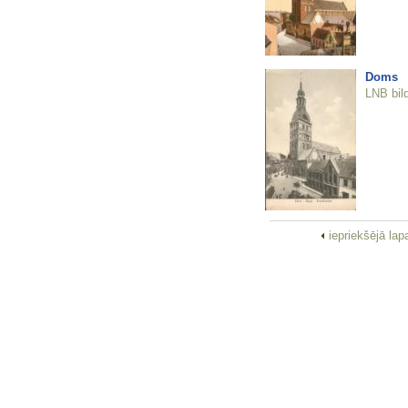
Doms
LNB bil
iepriekšējā la