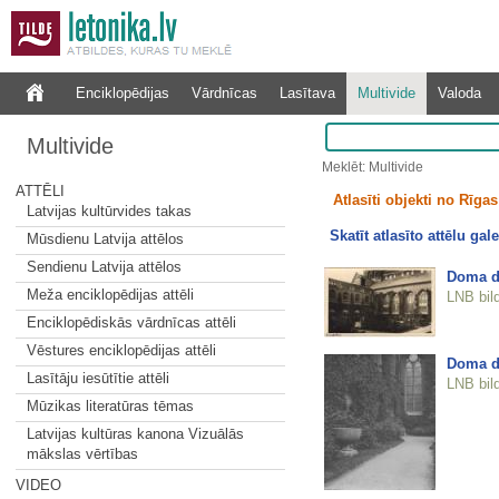
Enciklopēdijas
Vārdnīcas
Lasītava
Multivide
Valoda
Multivide
Meklēt: Multivide
ATTĒLI
Atlasīti objekti no Rīgas 
Latvijas kultūrvides takas
Skatīt atlasīto attēlu gale
Mūsdienu Latvija attēlos
Sendienu Latvija attēlos
Doma d
Meža enciklopēdijas attēli
LNB bil
Enciklopēdiskās vārdnīcas attēli
Vēstures enciklopēdijas attēli
Doma d
Lasītāju iesūtītie attēli
LNB bil
Mūzikas literatūras tēmas
Latvijas kultūras kanona Vizuālās
mākslas vērtības
VIDEO