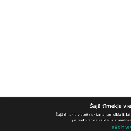
Šajā tīmekļa vie
Šajā tīmekļa vietnē tiek izmantoti sīkfaili, l
jūs piekrītat visu sīkfailu izmanto
RĀDĪT V