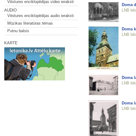
Vēstures enciklopēdijas video ieraksti
Doma d
LNB bil
AUDIO
Vēstures enciklopēdijas audio ieraksti
Mūzikas literatūras tēmas
Doma k
Putnu balsis
LNB bil
KARTE
Doma l
LNB bil
Doma l
LNB bil